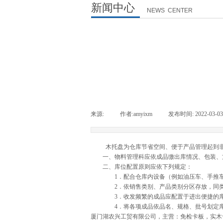
新闻中心
NEWS CENTER
来源:
|
作者:
amyixm
|
发布时间:
2022-03-03
木托盘为仓库节省空间、便于产品管理起到
一、物料管理科应依成品缴出库情况、包装、方
二、库位配置原则应依下列规定：
1．配合仓库内设备（例如油压车、手推车
2．依销售类别、产品类别分区存放，同类
3．收发频繁的成品应配置于进出便捷的
4．将各项成品依品名、规格、批号划定库位
厦门湖农兴工贸有限公司，主营：免检卡板，实木