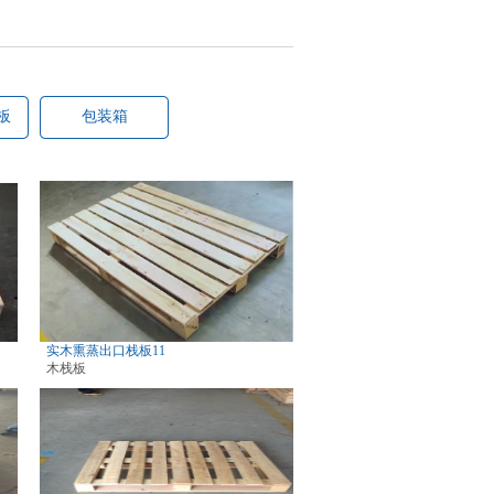
板
包装箱
箱
实木熏蒸出口栈板11
木栈板